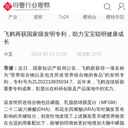
产业
观察
7x24
樱桃会
樱桃学院
飞鹤再获国家级发明专利，助力宝宝聪明健康成
长
小五
2024-05-24 11:05
阅读数:2747
导读：
近日，国家知识产权局公告，飞鹤新获得一项名称
为“营养组合物以及包含所述营养组合物的食品”的发明专
利，专利号为ZL202210835034.7。近年来，飞鹤连续斩获
重要专利成果，彰显出在科研创新及产品落地中的实力。
该发明所述组合物包括磷脂、乳脂肪球膜蛋白（MFGM）、
二十二碳六烯酸(DHA)、和花生四烯酸(ARA)等对脑发育有
影响的关键组分，创造性地发现了上述脑发育关键营养物质
在合适的用量配比下，能够协同增效更好地增加大脑中磷脂