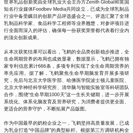
世界乳品创新奖由全球乳业大会主办方Zenith Global和英国
知名行业媒体Foodbev Media共同设立，已成为全球乳制品
行业中备受瞩目的创新产品评选盛会之一。评选汇聚了全球
乳制品科学家、食品科学工程师等业界翘楚，对参评项目进
行全面而深入的评估，确保每一份获奖荣誉都代表着行业内
的顶尖创新成果。
从本次获奖结果可以看出，飞鹤的全品类创新稳步推进，全
生命周期营养的布局也成效显著，数据显示，飞鹤已拥有独
家专利信息累计666条，多项专利实现了全生命周期营养的
率先应用。据了解，飞鹤聚焦生命早期脑发育开展多项研
究，先后与北京大学医学部、哈佛医学院波士顿儿童医院、
北京大学神经科学研究所、清华脑与智能实验室等科研团队
合作，围绕“生命早期1000天”这一生长关键期，进一步开展
系统化、体系化脑发育及营养研究，为消费者提供更全面、
更适合的营养守护，不断拓展产品版图。
作为中国最早的奶粉企业之一，飞鹤坚持高质量发展，已成
为乳业打造“中国品牌”的典型标杆。根据第三方调研机构全