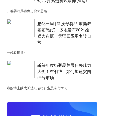
幼儿“探索进阶式喂养”指南》
开辟婴幼儿辅食进阶新思路
忽然一周 |​​ 科技母婴品牌“熊猫
布布”融资；​多地发布2021婚
姻大数据；天猫回应更名转自
营
一起看周报~
斩获年度奶瓶品牌最佳表现力
大奖！布朗博士如何加速突围
细分市场
布朗博士的成长法则值得行业思考与学习