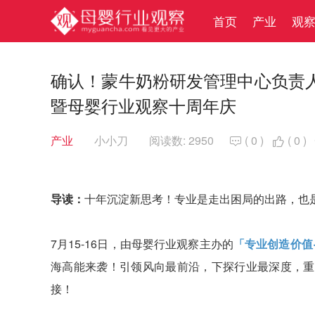
首页
产业
观
确认！蒙牛奶粉研发管理中心负责人
暨母婴行业观察十周年庆
产业
小小刀
阅读数: 2950
(
0
)
(
0
)


导读：
十年沉淀新思考！专业是走出困局的出路，也
7月15-16日，由母婴行业观察主办的
「专业创造价值
海高能来袭！引领风向最前沿，下探行业最深度，重
接！