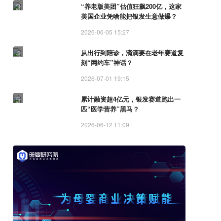
3
“养老版美团”估值狂飙200亿，这家
美国企业凭啥能把银发生意做爆？
2026-06-05 15:27
4
从出行到陪诊，滴滴要在老年赛道复
刻“网约车”神话？
2026-07-01 19:15
5
累计融资超4亿元，银发赛道跑出一
匹“医学营养”黑马？
2026-06-12 11:09