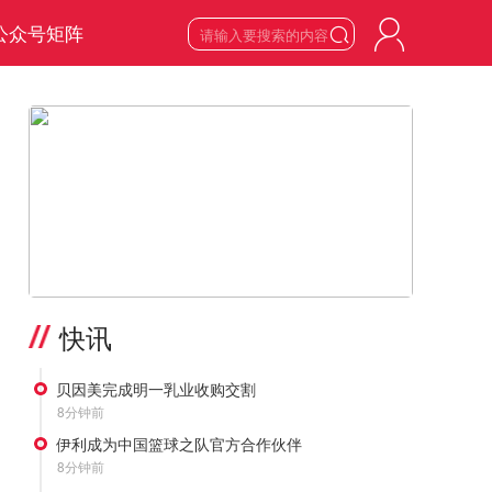
公众号矩阵

7
星期五

2026
年
8
月
>
快讯
贝因美完成明一乳业收购交割
8分钟前
伊利成为中国篮球之队官方合作伙伴
8分钟前