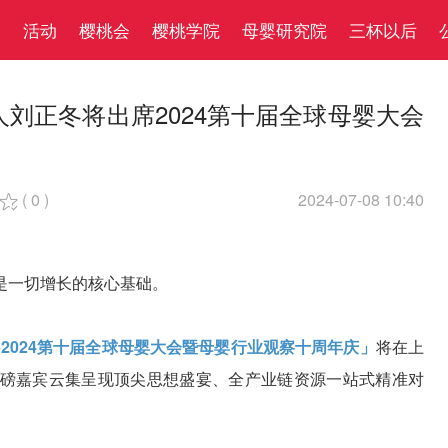
察
活动
樱桃会
樱桃学院
母婴研究院
三杯以后
刘正冬将出席2024第十届全球母婴大会
(
0
)
2024-07-08 10:40

是一切增长的核心基础。
·2024第十届全球母婴大会暨母婴行业观察十周年庆」
将在上
磅嘉宾云集呈现顶尖思想盛宴、全产业链资源一站式精准对