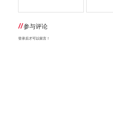
善诺贝儿大中华区CEO、营小善品
青蛙王子品牌
牌创始人刘笔海：营养品成母婴市场
存量竞争下，
新顶流，打造极致团队才能提供极致
长？
服务
参与评论
登录后才可以留言！