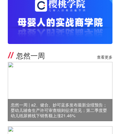
忽然一周
查看更多
忽然一周 | a2、健合、妙可蓝多发布最新业绩预告；
婴幼儿辅食生产许可审查细则征求意见；第二季度婴
幼儿纸尿裤线下销售额上涨21.46%