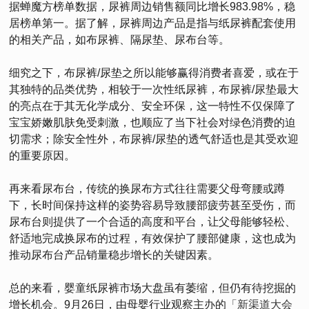
据蝉魔方榜单数据，尿裤周边销售额同比增长983.98%，稳
居榜单第一。据了解，尿裤周边产品是指与纸尿裤配套使用
的相关产品，如布尿裤、隔尿垫、尿布台等。
细究之下，布尿裤/尿垫之所以能够赢得消费者喜爱，或在于
其独特的品类优势，相较于一次性纸尿裤，布尿裤/尿垫最大
的亮点在于其无化学成分、安全环保，这一特性不仅保障了
宝宝娇嫩肌肤免受刺激，也顺应了当下社会对绿色消费的迫
切需求；除安全性外，布尿裤/尿垫的透气舒适也是其受欢迎
的重要原因。
再来看尿布台，传统的换尿布方式往往需要父母弯腰或蹲
下，长时间保持这样的姿势容易导致腰部疲劳甚至受伤，而
尿布台则提供了一个合适的高度和平台，让父母能够轻松、
舒适地完成换尿布的过程，有效保护了腰部健康，这也成为
推动尿布台产品销量稳步增长的关键因素。
总的来看，婴童纸尿裤市场大盘虽有萎缩，但仍有待挖掘的
增长机会。9月26日，由母婴行业观察主办的
「新渠道大会