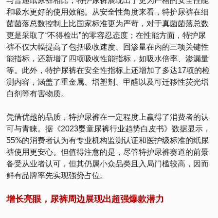
与普通纸尿裤相比，特护尿裤展现出了更为严格的安全性能
和吸水更好的使用效能。从安全性角度来看，特护尿裤在细
菌菌落总数控制上比国家标准更为严苛，对于真菌菌落总数
更是采取了“不得检出”的零容忍态度；在性能方面，特护尿
裤不仅大幅提高了包括吸收速度、回渗量在内的三项关键性
能指标，还新增了四项吸收性能指标，如吸水倍率、渗漏量
等。此外，特护尿裤在安全性指标上还增加了多达17项的检
测内容，涵盖了重金属、增塑剂、甲醛以及可迁移性荧光增
白剂等有害物质。
凭借优越的品质，特护尿裤在一定程度上赢得了消费者的认
可与青睐。据《2023婴童尿裤行业趋势白皮书》数据显示，
55%的消费者认为有专业机构监测认证和医护级标准的纸尿
裤使用更安心。但值得注意的是，尽管特护尿裤赛道的前景
备受从业者认可，但其仍属小众品类且入局门槛较高，因而
鲜有品牌率先实现强势占位。
增长亮眼，尿裤周边展现出超强爆款潜力