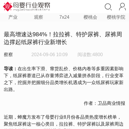
产业
观察
7x24
樱桃会
樱桃学院
最高增速达984%！拉拉裤、特护尿裤、尿裤周
边撑起纸尿裤行业新增长
察察
2024-09-06 10:09
阅读数:4800
导读：
在出生率下滑、窜货乱价、价格内卷等多重因素影响
下，纸尿裤赛道已从存量博弈进入减量拼杀阶段，行业变革
之下，挖掘并把握细分品类增长机遇成为一众纸尿裤玩家新
出路。
作者：卫品商业情报
近期，蝉魔方发布了母婴行业8月份各品类热度增长榜单，
聚焦纸尿裤这一核心类目，拉拉裤、特护尿裤以及尿裤周边