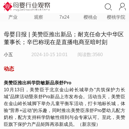
产业
观察
7x24
樱桃会
樱桃学院
母婴日报 | 美赞臣推出新品；耐克任命大中华区
董事长；辛巴称现在是直播电商至暗时刻
小五
2024-10-15 10:01
阅读数:3560
动态
美赞臣推出科学防敏新品亲舒Pro
10月13日，美赞臣于北京金山岭长城举办“共筑保护力长
城”品牌活动暨亲舒Pro新品上市发布会。活动当天，美赞臣
在金山岭长城脚下举办儿童平衡车活动，打卡地标长城，体
验“营养+运动”的乐趣，同时推出美赞臣亲舒Pro婴幼儿配方
奶粉，配方支持科学防敏性得到与会专家认可。至此，美赞
臣旗下保护力产品矩阵再添新成员。（新京报）