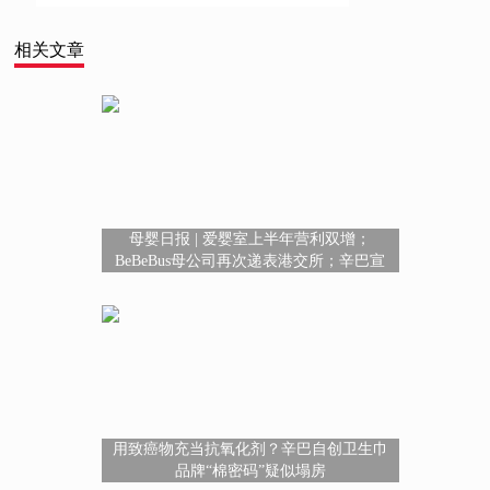
相关文章
母婴日报 | 爱婴室上半年营利双增；
BeBeBus母公司再次递表港交所；辛巴宣
布退出直播行业；泡泡玛特、特步发布最
新财报
用致癌物充当抗氧化剂？辛巴自创卫生巾
品牌“棉密码”疑似塌房