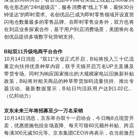
电仓形态的“24H超级店”，服务消费者“线上下单，最快30分
钟送达”的即时需求。名创优品已成为即时零售领域开设直营
闪电仓数量最多的零售品牌。在即时零售业务外，双方也将
在到店业务探索合作，基于用户到店消费场景，美团将向名
创优品提供多项数字化营销支持。
B站双11升级电商平台合作
10月14日消息，“双11”大促正式开启，B站将投入三十亿流
量定向扶持优质种草内容，联手天猫开启万名UP主直播及
带货专场。同时为响应国家推出的大规模家电以旧换新补贴
政策，B站将对相关商品的种草带货加码流量扶持、推出专
题活动。最新数据显示，B站日均活跃用户达到1.02亿。
（亿邦动力）
京东未来三年将招募至少一万名采销
10月14日消息，京东举办双十一启动会，今日晚8点现货开
卖，优惠措施包括全场直降、每天可领60元额外补贴、跨店
每满300元减50元等。京东集团CEO许冉表示，在当前激烈