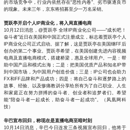
的市场竞争中，行业内依然存在“恶性内卷”、劣币驱逐良币
的现象。未来三年，京东将招募至少一万名采销。
贾跃亭开启个人IP商业化，将入局直播电商
10月12日消息，@贾跃亭 全球IP商业化公司——“成长吧！
奋斗者”近日在美国和中国正式注册成立，标志着贾跃亭个人
IP商业化公司正式启动。据了解，这是贾跃亭在美国继FF后
创办的第二个事业。贾跃亭希望，在美国创建先进内容视频
电商及直播电商模式，搭建桥梁，惠及全球用户。一是：帮
助中国产品和模式出海；二是：把美国优质产品和知名IP带
到中国市场，为中国用户创造价值；三是：IP公司也会助力
FX和FF品牌和产品成功；四是：将自己奋斗和逐梦路上的
故事、经验、以及惨痛教训分享给所有为了自己职业、人生
和家庭正在努力拼搏的奋斗者、创业者和追梦者们。希望
能“陪奋斗者一起成长，助奋斗者一起成功”。（凤凰网科
技）
辛巴宣布回归，称现在是直播电商至暗时刻
10月14日消息，辛巴今日连发三条视频宣布回归，他将于