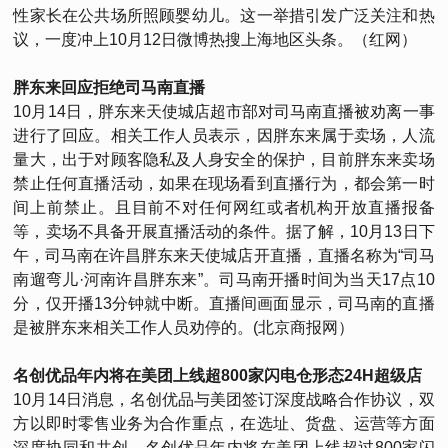
性家长在公共场所照顾婴幼儿。这一举措引发广泛关注和热
议，一度冲上10月12日微博热搜上海地区头条。（红网）
胖东来回应拒绝司马南直播
10月14日，胖东来天使城店超市部对司马南直播被劝离一事
进行了回应。相关工作人员表示，因胖东来属于卖场，人流
量大，出于对顾客隐私及人身安全的保护，目前胖东来卖场
禁止任何直播活动，如果在现场看到直播行为，都会第一时
间上前禁止。且目前不对任何网红或者机构开放直播报备
等，卖场不具备开展直播活动的条件。据了解，10月13日下
午，司马南在许昌胖东来天使城店开直播，直播名称为“司马
南遛弯儿·河南许昌胖东来”。司马南开播时间为当天17点10
分，仅开播13分钟就中断。直播间画面显示，司马南的直播
是被胖东来相关工作人员劝停的。(北京商报网）
名创优品年内将在美团上线超800家闪电仓形态24H超级店
10月14日消息，名创优品与美团签订深度战略合作协议，双
方以即时零售业务为合作重点，在选址、货盘、运营等方面
深度协同和共创，名创优品年内将在美团上线超过800家闪