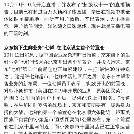
10月19日10点开启直播，并发布了“超级双十一”的直播预
告，目前已有超过百万人预约了该直播。辛巴在视频中携全
体团队单膝跪地，向所有用户致敬。辛巴表示，大主播自
危、用户信任崩溃、媒体随之口诛笔伐，现在就是直播电商
的至暗时刻。
京东旗下生鲜业务“七鲜”在北京设立首个前置仓
10月12日消息，据中国企业家杂志昨日报道，京东旗下的生
鲜业务“七鲜”于9月在北京开出首个前置仓，并投入运营。京
东“七鲜”第二个前置仓也正加紧建设，主打“最快30分钟送
达”。这是继七鲜超市、七鲜生活社区店之后，京东在生鲜零
售业务的新布局。一位七鲜员工表示，“此次开出的前置仓，
对标小象超市（美团在2019年开展的业务，原美团买菜），
周围 3 公里内的用户下单后，提供配送上门服务。”报道
称，在生鲜即时零售的战场上，京东和美团要有一场贴身肉
搏的大战。七鲜的第一个前置仓在北京顺六条附近，距离美
团旗下自营的“小象超市”直线距离为1公里左右；第二个前置
仓在北京十里河附近，而小象超市十里河店已在正常运营
中；目前小象超市在北京有超过100家前置仓。（IT之家）