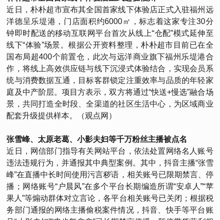
近日，朴朴超市宣布其全国首家线下体验店正式入驻福州远
洋德呈乐堤港，门店面积约6000㎡，标志着这家专注30分
钟即时配送的移动互联网平台首次从线上“仓配”模式延伸至
线下“体验”场景。根据公开资料整理，朴朴超市目前已在全
国布局超400个前置仓，此次与远洋商业旗下福州乐堤港合
作，将线上高效供应链与线下沉浸式体验结合，实现会员系
统与消费数据互通，目标客群锁定注重效率与品质的年轻家
庭及中产阶层。项目方表示，双方将通过“快送+慢选”融合场
景，共同打造全时段、全渠道的社区生活中心，为区域商业
配套升级提供样本。（观点网）
张雪峰、太原老葛、小影夫妇等千万粉丝主播被点名
近日，网信部门指导有关网站平台，依法处置网络名人账号
违法违规行为，并通报其中典型案例。其中，抖音主播“张雪
峰”在直播中长时间使用污言秽语，相关账号已限期禁言、停
播；网络账号“户晨风”在多个平台长期编造所谓“安卓人”“苹
果人”等煽动群体对立言论，各平台相关账号已关闭；根据税
务部门通报的网络主播偷税案件情况，抖音、快手等平台账