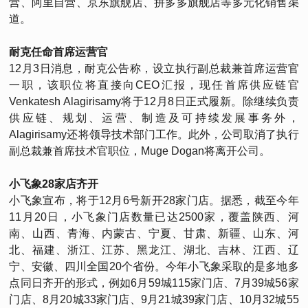
营、阿里自营、京东旗舰店、拼多多旗舰店等多元化销售渠
道。
耐克任命首席运营官
12月3日消息，耐克公告称，设立执行副总裁兼首席运营官
一职，该职位将直接向CEO汇报，现任首席供应链官
Venkatesh Alagirisamy将于12月8日正式履新。除继续负责
供应链、规划、运营、制造及可持续发展事务外，
Alagirisamy还将领导技术部门工作。此外，公司取消了执行
副总裁兼首席技术官职位，Muge Dogan将离开公司。
小飞象28家店齐开
小飞象宣布，将于12月6号新开28家门店。据悉，截至今年
11月20日，小飞象门店数量已达2500家，覆盖陕西、河
南、山西、青海、内蒙古、宁夏、甘肃、新疆、山东、河
北、福建、浙江、江苏、黑龙江、湖北、吉林、江西、辽
宁、安徽、四川全国20个省份。今年小飞象采取的是多地多
点同日齐开的形式，例如6月59城115家门店、7月39城56家
门店、8月20城33家门店、9月21城39家门店、10月32城55