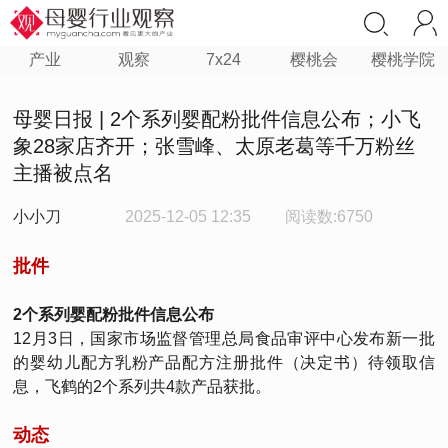
产业
观察
7x24
樱桃会
樱桃学院
母婴日报 | 2个系列婴配粉批件信息公布；小飞
象28家店齐开；张雪峰、太原老葛等千万粉丝
主播被点名
小小刀
2025-12-05 12:35
阅读数:6750
批件
2个系列婴配粉批件信息公布
12月3日，国家市场监督管理总局食品审评中心发布新一批
的婴幼儿配方乳粉产品配方注册批件（决定书）待领取信
息，飞鹤的2个系列共4款产品获批。
动态