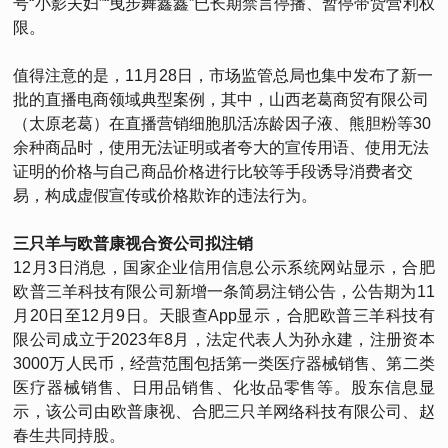
号“小影夫妇”“曳步舞鑫鑫”已长期禁言停播、暂停带货营利权
限。
值得注意的是，11月28日，市场监管总局也集中发布了新一
批的直播电商领域典型案例，其中，山西老葛商贸有限公司
（太原老葛）在直播营销细胞肌活冻龄因子液、熊胆粉等30
余种商品时，使用无法证明或者夸大的宣传用语、使用无法
证明的价格与自己商品价格进行比较等手段诱导消费者交
易，构成虚假宣传或价格欺诈的违法行为。
三只羊与欧普康视合资公司拟注销
12月3日消息，国家企业信用信息公示系统网站显示，合肥
欧普三羊科技有限公司新增一条简易注销公告，公告期为11
月20日至12月9日。天眼查App显示，合肥欧普三羊科技有
限公司成立于2023年8月，法定代表人为孙永建，注册资本
3000万人民币，经营范围包括第一类医疗器械销售、第二类
医疗器械销售、日用品销售、化妆品零售等。股东信息显
示，该公司由欧普康视、合肥三只羊网络科技有限公司、赵
春生共同持股。