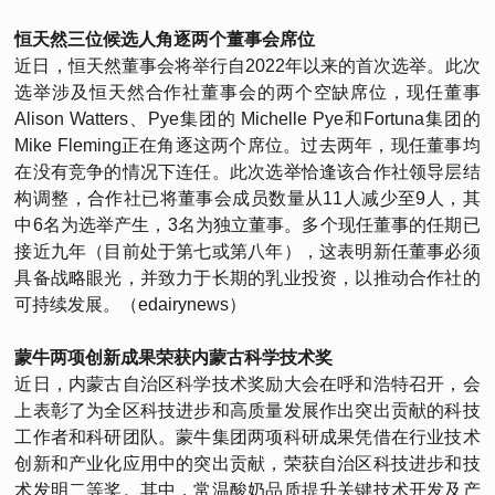
恒天然三位候选人角逐两个董事会席位
近日，恒天然董事会将举行自2022年以来的首次选举。此次
选举涉及恒天然合作社董事会的两个空缺席位，现任董事
Alison Watters、Pye集团的 Michelle Pye和Fortuna集团的
Mike Fleming正在角逐这两个席位。过去两年，现任董事均
在没有竞争的情况下连任。此次选举恰逢该合作社领导层结
构调整，合作社已将董事会成员数量从11人减少至9人，其
中6名为选举产生，3名为独立董事。多个现任董事的任期已
接近九年（目前处于第七或第八年），这表明新任董事必须
具备战略眼光，并致力于长期的乳业投资，以推动合作社的
可持续发展。（edairynews）
蒙牛两项创新成果荣获内蒙古科学技术奖
近日，内蒙古自治区科学技术奖励大会在呼和浩特召开，会
上表彰了为全区科技进步和高质量发展作出突出贡献的科技
工作者和科研团队。蒙牛集团两项科研成果凭借在行业技术
创新和产业化应用中的突出贡献，荣获自治区科技进步和技
术发明二等奖。其中，常温酸奶品质提升关键技术开发及产