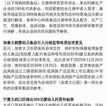
（以下简称特医食品）注册审评宣贯培训会，来自93家生产
企业的180名代表参会。培训紧密结合注册申请人需求，邀
请市场监管总局特殊食品司相关负责同志对特医食品注册法
规进行解读，食审中心特医食品注册审评员从配方、生产工
艺、质量标准、临床试验、标签说明书等方面的审评要求进
行讲解，并就企业的共性问题给予解答。
加拿大就婴幼儿食品引入分级监管体系征求意见
近日，加拿大卫生部发布咨询文件，就针对特殊膳食用途婴
幼儿食品(包括婴儿配方食品和母乳强化剂等)建立新的风险
分级授权体系公开征求意见。此次咨询于2025年11月26日
启动，将持续至2026年1月25日。根据提案，监管将依据产
品风险设立三级授权路径:低风险产品适用上市后通知;中等
风险产品需加速审评的上市前授权;高风险产品则需全面上市
前审评。此次意见将为后续拟于《加拿大公报》第一部分发
布的法规草案提供参考。
宁夏大武口区推出300元婴幼儿托育补贴券
大武口区特意推出了300元的婴幼儿托育补贴券活动。活动