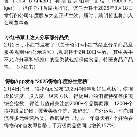
哲（Josh D’Amaro）将接替罗伯特·艾格（Robert A.
Iger），担任公司首席执行官。该任命将于2026年3月18日
举行的公司年度股东大会正式生效。届时，戴明哲也将加入
公司董事会。
小红书禁止达人分享部分品类
2月2日，小红书发布了《关于修订<小红书禁止分享商品及
服务规则>的公示通知》,规则将于2月10日生效。 其中买手
不允许分享和/或推广的品类就包括保健食品、特医食品产品
等。（小红书）
得物App发布“2025得物年度好生意榜”
2月4日消息，得物App发布“2025得物年度好生意榜”，依据
增长速度、投入度、经营方法、得物用户的消费特征等多项
综合指数，评选出值得关注的2000+个品牌商家、1200+个
得物爆品好物，覆盖美妆个护、数码3C、户外运动、时尚潮
流等多元经营品类。数据显示，过去一年每天有4个好物在
得物App首发即售罄，千万级商品数同比增长157%。