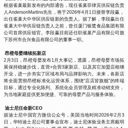
根据雀巢最新发布的内部通告，现任雀巢菲律宾供应链负责
人AndersonMartins先生，将于2026年4月1日接替李段赢，
出任雀巢大中华区供应链新的负责人。据了解，李段赢出任
雀巢大中华供应链负责人之前，曾任厦门银鹭食品集团有限
公司首席供应链官。李段赢目前还任职雀巢产品有限公司旗
下苏州市合兴食品有限公司的董事一职。
昂橙母婴继续拓新店
2月3日，昂橙母婴发布1月大事记，透露，昂橙母婴市场拓
展保持稳健步伐，直营+合营3家新店、以及其它加盟店相继
开业，进一步夯实了区域布局与品牌影响力。未来，各新店
将全面贯彻昂橙标准化运营体系，围绕“店店皆旗舰”的终端
目标，通过专业化陈列、系统化会员管理及精准动销支持，
为当地家庭提供更加便捷、可靠的母婴产品与服务体验。
迪士尼任命新CEO
据迪士尼中国官方微信公众号，美国当地时间2026年2月3
日，华特迪士尼公司董事会宣布，迪士尼体验业务主席戴明