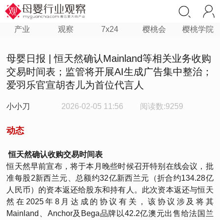
产业
观察
7x24
樱桃会
樱桃学院
母婴日报 | 恒天然确认Mainland等相关业务收购
交易时间表；监管将开展AI生成广告集中整治；
爱羽乐官宣胡杏儿为首位代言人
小小刀
2026-02-05 11:56
阅读数:9259
动态
恒天然确认收购交易时间表
恒天然早前宣布，将于本月晚些时候召开特别在线会议，批
准每股2新西兰元、总额约32亿新西兰元（折合约134.28亿
人民币）的资本返还给股东和持有人。此次资本返还与恒天
然在2025年8月达成的协议有关，该协议涉及将其
Mainland、Anchor及Bega品牌以42.2亿澳元出售给法国兰