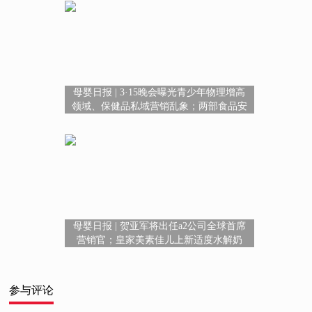
母婴日报 | 3·15晚会曝光青少年物理增高
领域、保健品私域营销乱象；两部食品安
全新规3月20日起施行；飞鹤上新牧场鲜萃
乳蛋白营养粉
母婴日报 | 贺亚军将出任a2公司全球首席
营销官；皇家美素佳儿上新适度水解奶
粉；湖南推出“生育友好服务包”；安踏
122.8亿收购彪马
参与评论