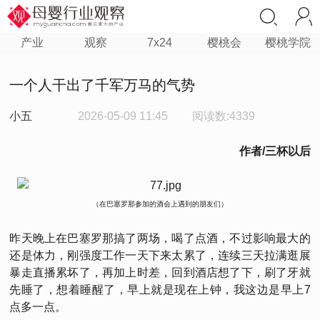
产业
观察
7x24
樱桃会
樱桃学院
一个人干出了千军万马的气势
小五
2026-05-09 11:45
阅读数:4339
作者/三杯以后
（在巴塞罗那参加的酒会上遇到的朋友们）
昨天晚上在巴塞罗那搞了两场，喝了点酒，不过影响最大的
还是体力，刚强度工作一天下来太累了，连续三天拉满逛展
暴走直播累坏了，再加上时差，回到酒店想了下，刷了牙就
先睡了，想着睡醒了，早上就是现在上钟，我这边是早上7
点多一点。