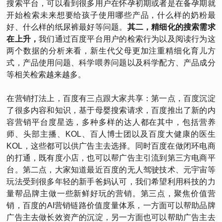
搜索平台，可以看到很多用户在怀孕初期或者是在备孕期就
开始检索未来想要给孩子使用哪些产品，什么样的奶粉最
好、什么样的纸尿裤最好等问题。
其二，精细化的搜索需求
在上升，
我们通过百度平台用户的检索行为以及阅读行为这
两个数据的分析来看，新生代父母更加注重精细化育儿方
式，产品使用问题、科学喂养问题以及科学配方、产品成分
等相关检索越来越多。
在营销打法上，百度有三点跟大家共享：第一点，百度沉淀
了很多内容和知识，基于母婴搜索请求，百度推出了新的内
容营销平台度星选，多种多样的达人都在其中，包括营养
师、头部主播、KOL、百人博士团以及百度大健康的医生
KOL，这些都可以供广告主去选择。同时百度在做闭环电商
的打通，既有度小店，也可以帮广告主引流到第三方电商平
台。第二点，大家知道最近百度的无人驾驶技术、元宇宙等
玩法受到很多年轻的新手爸妈认可，我们希望利用科技的力
量帮品牌主做一些新鲜好玩的营销。第三点，聚焦价值营
销，百度的AI营销链路价值度量体系，一方面可以帮助品牌
广告主去做长效资产的沉淀，另一方面也可以帮助广告主去