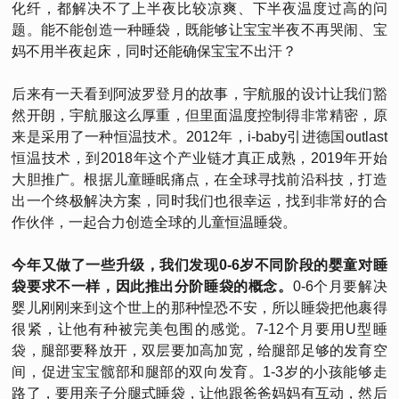
化纤，都解决不了上半夜比较凉爽、下半夜温度过高的问
题。能不能创造一种睡袋，既能够让宝宝半夜不再哭闹、宝
妈不用半夜起床，同时还能确保宝宝不出汗？
后来有一天看到阿波罗登月的故事，宇航服的设计让我们豁
然开朗，宇航服这么厚重，但里面温度控制得非常精密，原
来是采用了一种恒温技术。2012年，i-baby引进德国outlast
恒温技术，到2018年这个产业链才真正成熟，2019年开始
大胆推广。根据儿童睡眠痛点，在全球寻找前沿科技，打造
出一个终极解决方案，同时我们也很幸运，找到非常好的合
作伙伴，一起合力创造全球的儿童恒温睡袋。
今年又做了一些升级，我们发现0-6岁不同阶段的婴童对睡
袋要求不一样，因此推出分阶睡袋的概念。
0-6个月要解决
婴儿刚刚来到这个世上的那种惶恐不安，所以睡袋把他裹得
很紧，让他有种被完美包围的感觉。7-12个月要用U型睡
袋，腿部要释放开，双层要加高加宽，给腿部足够的发育空
间，促进宝宝髋部和腿部的双向发育。1-3岁的小孩能够走
路了，要用亲子分腿式睡袋，让他跟爸爸妈妈有互动，然后