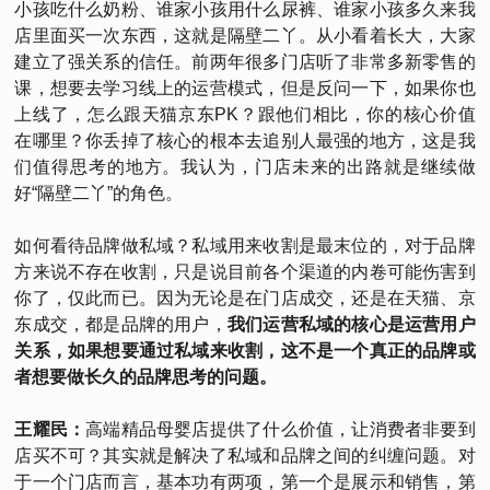
小孩吃什么奶粉、谁家小孩用什么尿裤、谁家小孩多久来我
店里面买一次东西，这就是隔壁二丫。从小看着长大，大家
建立了强关系的信任。前两年很多门店听了非常多新零售的
课，想要去学习线上的运营模式，但是反问一下，如果你也
上线了，怎么跟天猫京东PK？跟他们相比，你的核心价值
在哪里？你丢掉了核心的根本去追别人最强的地方，这是我
们值得思考的地方。我认为，门店未来的出路就是继续做
好“隔壁二丫”的角色。
如何看待品牌做私域？私域用来收割是最末位的，对于品牌
方来说不存在收割，只是说目前各个渠道的内卷可能伤害到
你了，仅此而已。因为无论是在门店成交，还是在天猫、京
东成交，都是品牌的用户，
我们运营私域的核心是运营用户
关系，如果想要通过私域来收割，这不是一个真正的品牌或
者想要做长久的品牌思考的问题。
王耀民：
高端精品母婴店提供了什么价值，让消费者非要到
店买不可？其实就是解决了私域和品牌之间的纠缠问题。对
于一个门店而言，基本功有两项，第一个是展示和销售，第