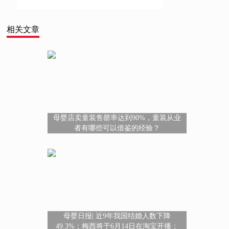
相关文章
​母婴店卖童装售罄率达到90%，童装从业
者有哪些可以借鉴的经验？
母婴日报| 近9年我国结婚人数下降
49.3%；梅西将于6月14日在淘宝开播；