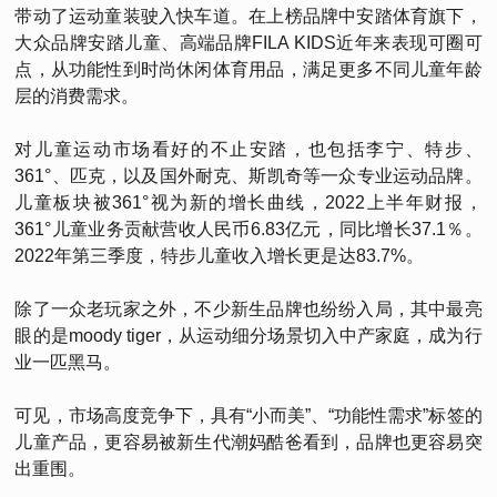
带动了运动童装驶入快车道。在上榜品牌中安踏体育旗下，
大众品牌安踏儿童、高端品牌FILA KIDS近年来表现可圈可
点，从功能性到时尚休闲体育用品，满足更多不同儿童年龄
层的消费需求。
对儿童运动市场看好的不止安踏，也包括李宁、特步、
361°、匹克，以及国外耐克、斯凯奇等一众专业运动品牌。
儿童板块被361°视为新的增长曲线，2022上半年财报，
361°儿童业务贡献营收人民币6.83亿元，同比增长37.1％。
2022年第三季度，特步儿童收入增长更是达83.7%。
除了一众老玩家之外，不少新生品牌也纷纷入局，其中最亮
眼的是moody tiger，从运动细分场景切入中产家庭，成为行
业一匹黑马。
可见，市场高度竞争下，具有“小而美”、“功能性需求”标签的
儿童产品，更容易被新生代潮妈酷爸看到，品牌也更容易突
出重围。