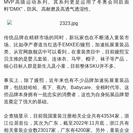
MVP高级运动系列。其系列更是运用了冬奥会同款面
料“DMX”，防风、高耐磨及高透气透湿性。
传统品牌在精耕市场的同时，新玩家也在不断涌入童装市
场。比如孕产赛道当红选手EMXEE/嫚熙，加速拓展童装品
类。从官网旗舰店中可以看到，在童装类目中，目前嫚熙宝
贝主推的是婴儿套装、连体衣、马甲、帽子、袜子等产品，
核心目标人群是新生儿及小童，目前整体SKU并不多。
事实上，除了嫚熙，近年来也有不少品牌加速拓展童装品
牌，包括娃哈哈、蕉下、蕉内、Babycare、全棉时代等。这
些品牌本身拥有一批忠实的消费者，这也为自身拓展品牌塑
造奠定了强大的基础。
企查猫显示，目前我国童装注册相关企业共有43534家，浙
江位居首位，其次为广东，截至2022年11月底，浙江共有
相关童装企业数23017家，广东有4200家。另外，童装企业