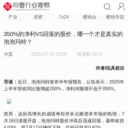
产业
观察
7x24
樱桃会
樱桃学院
350%的净利VS回落的股价，哪一个才是真实的
泡泡玛特？
小五
2025-07-18 10:50
阅读数:1870
作者/玩具前沿
导读：
近日，泡泡玛特发布半年报预告，公告表示，2025年
上半年营收同比预增超200%，净利润预增不低于350%。
然而，这份高增长的成绩单却并未点燃资本市场的热情，7
月16日港股开盘，泡泡玛特股价冲高后迅速回落，最终收跌
4.03%，而7月17日继续下跌，目前已跌至0.87%。