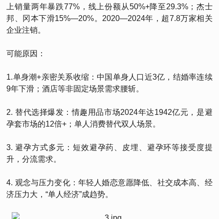
上销量两年暴跌77%，线上份额从50%+降至29.3%；杰士
邦、冈本下滑15%—20%。2020—2024年，超7.8万家相关
企业注销。
可能原因：
1.单身潮+亲密关系收缩：中国单身人口近3亿，结婚率连续
9年下滑；酒店等非固定场景需求腰斩。
2. 替代选择爆发：情趣用品市场2024年达1942亿元，是避
孕套市场的12倍+；单人消费替代双人场景。
3. 避孕方式多元：短效避孕药、皮埋、避孕环等接受度提
升，分流需求。
4. 观念与压力变化：年轻人婚恋意愿降低、社交成本高、经
济压力大，“单人经济”成趋势。