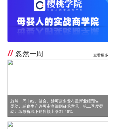
忽然一周
查看更多
忽然一周 | a2、健合、妙可蓝多发布最新业绩预告；
婴幼儿辅食生产许可审查细则征求意见；第二季度婴
幼儿纸尿裤线下销售额上涨21.46%