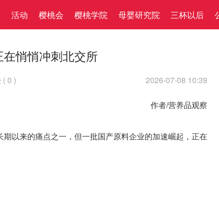
察
活动
樱桃会
樱桃学院
母婴研究院
三杯以后
正在悄悄冲刺北交所
(
0
)
2026-07-08 10:39

作者/营养品观察
长期以来的痛点之一，但一批国产原料企业的加速崛起，正在