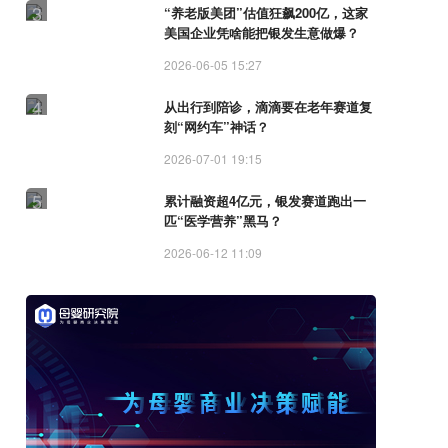
3
“养老版美团”估值狂飙200亿，这家
美国企业凭啥能把银发生意做爆？
2026-06-05 15:27
4
从出行到陪诊，滴滴要在老年赛道复
刻“网约车”神话？
2026-07-01 19:15
5
累计融资超4亿元，银发赛道跑出一
匹“医学营养”黑马？
2026-06-12 11:09