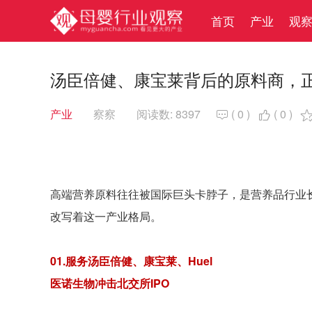
首页
产业
观
汤臣倍健、康宝莱背后的原料商，
产业
察察
阅读数: 8397
(
0
)
(
0
)


高端营养原料往往被国际巨头卡脖子，是营养品行业
改写着这一产业格局。
01.服务汤臣倍健、康宝莱、
Huel
医诺生物冲击北交所IPO