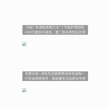
对标 “非洲纸尿裤大王”？可靠护理拟投
4100万建东非基地，遭二股东再投反对票
母婴日报 | 和氏乳业获陕西省省长赵刚一
行莅临调研指导；薇诺娜宝贝品牌去年销
售额同比增长约17.2%；伊利升级母乳数
据库