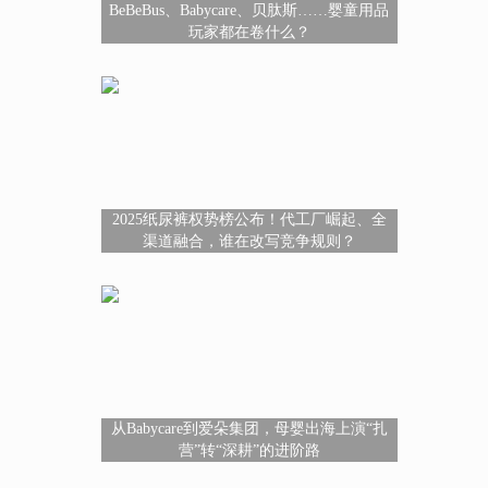
BeBeBus、Babycare、贝肽斯……婴童用品
玩家都在卷什么？
2025纸尿裤权势榜公布！代工厂崛起、全
渠道融合，谁在改写竞争规则？
从Babycare到爱朵集团，母婴出海上演“扎
营”转“深耕”的进阶路