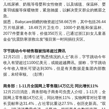
儿纸尿裤、奶瓶等母婴和女性物资，以及绒毯、保温杯、婴
童羽绒服等保暖物资，紧急驰援，以解决受灾群众的燃眉之
急。
据悉，Babycare捐赠的物资超过58.66万件，其中包括26.44
万片纸尿裤、18.49万片卫生巾、1000个奶瓶和保温杯、
2077件婴童冬衣等，价值350万元，已通过浙江妇女儿童基
金会“抗震防寒浙救出发”项目第一时间捐往灾区。
字节跳动今年销售额被指将超过腾讯
12月21日，彭博引述“熟悉情况的人士”表示，字节跳动今年
收入有望超过1100亿美元，或能超越腾讯。据称，字节跳动
今年收入增长可望达到30%，但是有关数据是集团内部数
据，未经审核。（彭博）
商务部：1-11月全国网上零售额14万亿元 同比增长11%
12月21日消息，商务部电子商务司负责人介绍，1-11月，全
国网上零售额14万亿元，同比增长11%，实物网零对社零增
长贡献率达31.4%，占社零比重达27.5%，创历史新高。“双