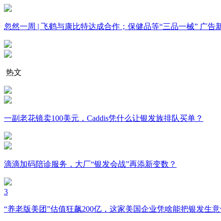
忽然一周 | 飞鹤与康比特达成合作；保健品等“三品一械” 
热文
一副老花镜卖100美元，Caddis凭什么让银发族排队买单？
滴滴加码陪诊服务，大厂“银发会战”再添新变数？
3
“养老版美团”估值狂飙200亿，这家美国企业凭啥能把银发生