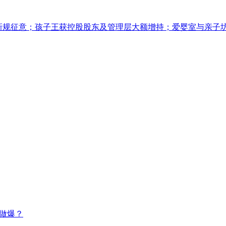
广告新规征意；孩子王获控股股东及管理层大额增持；爱婴室与亲子
意做爆？