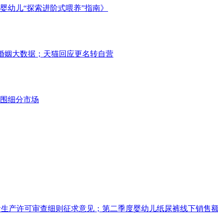
婴幼儿“探索进阶式喂养”指南》
021婚姻大数据；天猫回应更名转自营
围细分市场
食生产许可审查细则征求意见；第二季度婴幼儿纸尿裤线下销售额上涨