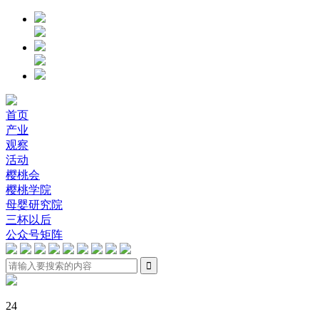
首页
产业
观察
活动
樱桃会
樱桃学院
母婴研究院
三杯以后
公众号矩阵

24