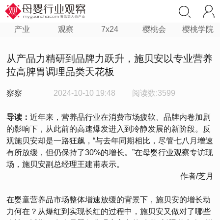
产业
观察
7x24
樱桃会
樱桃学院
从产品力精研到品牌力跃升，施贝安以专业营养
拉高脾胃调理品类天花板
察察
2024-10-10 19:48
阅读数:3599
导读：
近年来，营养品行业在消费市场疲软、品牌内卷加剧
的影响下，从此前的高速爆发进入到冷静发展的新阶段。反
观施贝安却是一路狂飙，“与去年同期相比，尽管七八月增速
有所放缓，但仍保持了30%的增长。”在母婴行业观察专访现
场，施贝安副总经理王建甫表示。
作者/芝月
在婴童营养品市场整体增速放缓的背景下，施贝安的增长动
力何在？从爆红到实现长红的过程中，施贝安又做对了哪些