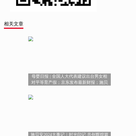
相关文章
母婴日报 | 全国人大代表建议出台男女相
对平等育产假；京东发布最新财报；施贝
安与帝斯曼-芬美意达成战略合作
施贝安2024大事记｜时光印记 共创辉煌篇