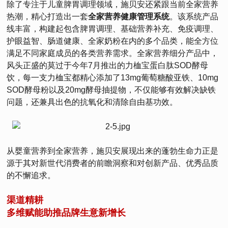
除了专注于儿童脾胃调理领域，施贝安还紧跟当前全家营养
热潮，精心打造出一套
全家营养健康管理系统
。该系统产品
线丰富，构建起包含脾胃调理、基础营养补充、免疫调理、
护眼益智、肠道健康、全家奶粉在内的多个品类，能全方位
满足不同家庭成员的各类营养需求。全家营养细分产品中，
风头正盛的莫过于今年7月推出的力桖宝蛋白肽SOD酵母
饮，每一支力桖宝都精心添加了13mg葡萄糖酸亚铁、10mg
SOD酵母粉以及20mg酵母抽提物，不仅能够有效解决缺铁
问题，还兼具出色的抗氧化和清除自由基功效。
从婴童营养到全家营养，施贝安展现出来的蓬勃生命力正是
源于其对新世代消费者的前瞻洞察和对创新产品、优秀品质
的不懈追求。
渠道精耕
多维赋能助推品牌生意新增长