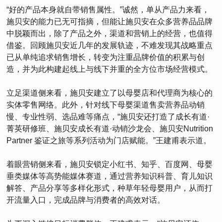
“好的产品本身就自带销售属性。”诚然，单从产品力来看，
施贝安的能力已无可指摘，但能让施贝安在众多营养品品牌
中脱颖而出，除了产品之外，渠道和营销上的经营，也值得
借鉴。回顾施贝安近几年的发展轨迹，不难发现其战略重点
已从单纯追求销售增长，转变为注重品牌价值的积累与创
造，并为此构建起线上与线下并重的全方位市场经营模式。
立足渠道侧来看，施贝安建立了以母婴店和代理商为核心的
实体零售网络。此外，针对线下母婴渠道售卖营养品动销
慢、专业性弱、选品难等痛点，“施贝安还打造了成长有道·
菁英研修班、施贝安成长有道·动销沙龙会、施贝安Nutrition
Partner 鉴证之旅等系列活动为门店赋能。”王建甫表示道。
着眼营销侧来看，施贝安锁定小红书、知乎、百度网、母婴
垂类媒体等高势能媒体赛道，通过营养知识科普、育儿知识
解答、产品分享等多样化形式，种草年轻母婴用户，从而打
开流量入口，完成品牌与消费者的高效对话。