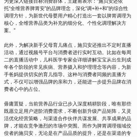
为更深入链接目标消费群体，王建甫表示：“施贝安还依
托“全维营养脾胃安”的品牌理念，深化“调+补+和”的综合性
调理方针，为新世代母婴用户精心打造出一套以脾胃调理为
核心，全维营养品类为补充的细分化、个性化调理解决方
案。”
此外，为解决新手父母育儿痛点，施贝安还推出不定时直播
活动，通过视频号平台与消费者进行实时互动。比如在每周
二的直播活动中，儿科医学专家会详细讲解宝宝从出生到成
年各个阶段的常见疾病、营养摄入和护理理念等内容，为新
手爸妈提供切实的育儿指导。这种与消费者同频的直播方
式，不仅可以增强品牌的亲和力，还能进一步提升品牌在消
费者心中的占位。
毋庸置疑，当前营养品行业已步入深度精耕阶段，唯有那些
既愿立足用户进阶消费需求，不断创新升级产品矩阵，又灵
活优化经营策略，与渠道合作伙伴共谋发展、共享成果的品
牌，才能在竞争激烈的市场中突围。而作为脾胃调理领域佼
佼者的施贝安，无论是在产品品质的提升，还是在渠道的专