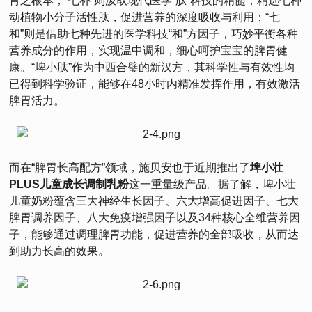
胃之根本；“七补”则汲取现代医学“肽”科技的精髓，精选七种
动植物小分子活性肽，促进营养的深度吸收与利用；“七
和”则是借助七种先进的医学科技“和”方因子，巧妙平衡各种
营养成分的作用，实现温中调和，细心呵护宝宝的脾胃健
康。“埤小肽”作为中西合璧的新汉方，其科学性与有效性均
已得到科学验证，能够在48小时内精准发挥作用，有效激活
脾胃活力。
而在“脾胃长高配方”领域，施贝安也于近期推出了
埤小壮
PLUS儿童成长调制乳粉
这一重量级产品。据了解，埤小壮
儿童奶粉蕴含三大神经生长因子、六大增高促进因子、七大
脾胃调养因子、八大免疫增强因子以及34种核心全维营养因
子，能够通过调理脾胃功能，促进营养的全部吸收，从而达
到助力长高的效果。