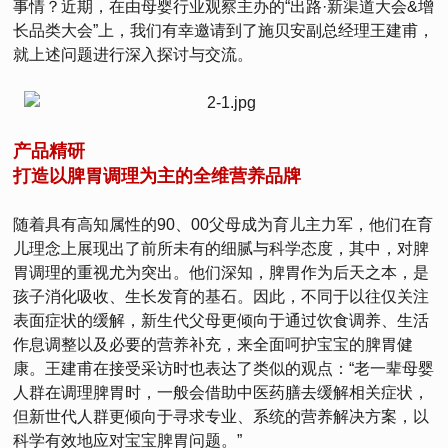
事情？近期，在由母婴行业观察主办的“出路·新渠道大会&增
长品类大会”上，我们有幸邀请到了施贝安副总经理王建甫，
就上述问题进行深入探讨与交流。
产品精研
打造以脾胃调理为主的全维营养品牌
随着具有高知属性的90、00父母成为育儿主力军，他们在育
儿理念上展现出了前所未有的细腻与科学态度，其中，对脾
胃调理的重视尤为突出。他们深知，脾胃作为后天之本，是
孩子消化吸收、生长发育的基石。因此，不同于以往仅关注
表面症状的缓解，新生代父母更倾向于通过饮食调养、生活
作息调整以及必要的营养补充，来全面呵护宝宝的脾胃健
康。王建甫在接受采访时也表达了类似的观点：“老一辈母婴
人群在调理脾胃时，一般会借助中医药膳去缓解相关症状，
但新世代人群更倾向于寻求专业、系统的营养解决方案，以
科学有效地应对宝宝脾胃问题。”