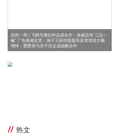
忽然一周 | 飞鹤与康比特达成合作；保健品等“三品一
械” 广告新规征意；孩子王获控股股东及管理层大额
增持；爱婴室与亲子坊达成战略合作
热文