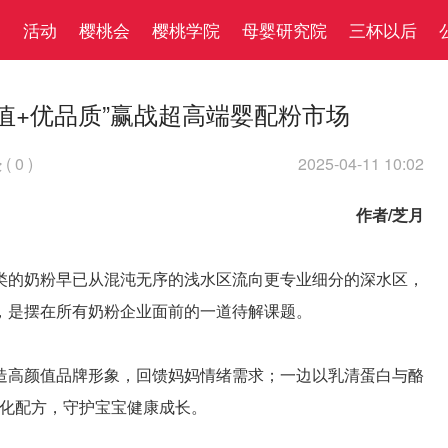
察
活动
樱桃会
樱桃学院
母婴研究院
三杯以后
值+优品质”赢战超高端婴配粉市场
(
0
)
2025-04-11 10:02

作者/芝月
类的奶粉早已从混沌无序的浅水区流向更专业细分的深水区，
，是摆在所有奶粉企业面前的一道待解课题。
造高颜值品牌形象，回馈妈妈情绪需求；一边以乳清蛋白与酪
重强化配方，守护宝宝健康成长。