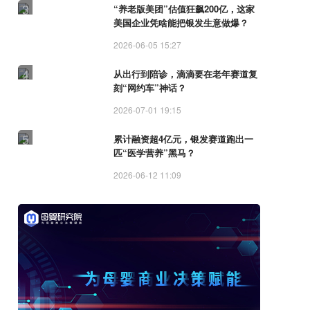
3
“养老版美团”估值狂飙200亿，这家
美国企业凭啥能把银发生意做爆？
2026-06-05 15:27
4
从出行到陪诊，滴滴要在老年赛道复
刻“网约车”神话？
2026-07-01 19:15
5
累计融资超4亿元，银发赛道跑出一
匹“医学营养”黑马？
2026-06-12 11:09