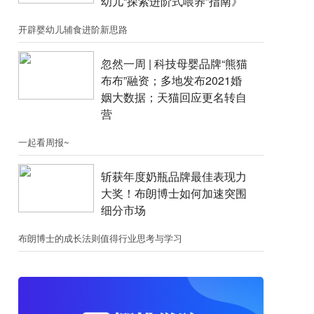
幼儿“探索进阶式喂养”指南》
开辟婴幼儿辅食进阶新思路
忽然一周 |​​ 科技母婴品牌“熊猫
布布”融资；​多地发布2021婚
姻大数据；天猫回应更名转自
营
一起看周报~
斩获年度奶瓶品牌最佳表现力
大奖！布朗博士如何加速突围
细分市场
布朗博士的成长法则值得行业思考与学习