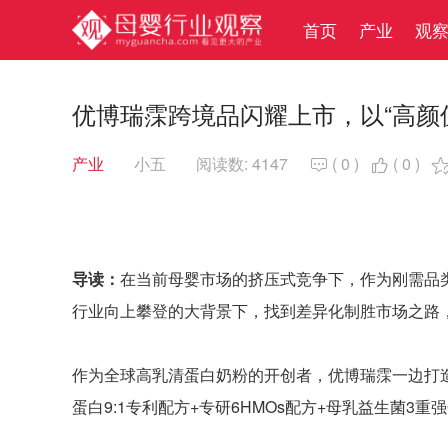
首页
产业
观
优博瑞霂跨境品闪耀上市，以“高颜
产业
小五
阅读数: 4147
(
0
)
(
0
)


导读：
在当前母婴市场的挤压式竞争下，作为刚需品
行业向上攀登的大背景下，找到差异化制胜市场之路
作为全球高乳清蛋白奶粉的开创者，优博瑞霂一边打
蛋白9:1专利配方+专研6HMOs配方+母乳益生菌3