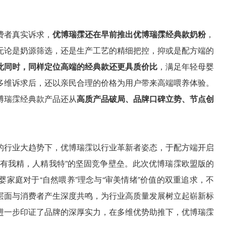
费者真实诉求，
优博瑞霂还在早前推出优博瑞霂经典款奶粉
，
无论是奶源筛选，还是生产工艺的精细把控，抑或是配方端的
此同时，同样定位高端的经典款还更具质价比
，满足年轻母婴
多维诉求后，还以亲民合理的价格为用户带来高端喂养体验。
博瑞霂经典款产品还从
高质产品破局、品牌口碑立势、节点创
的行业大趋势下，优博瑞霂以行业革新者姿态，于配方端开启
人有我精，人精我特”的坚固竞争壁垒。此次优博瑞霂欧盟版的
家庭对于“自然喂养”理念与“审美情绪”价值的双重追求，不
层面与消费者产生深度共鸣，为行业高质量发展树立起崭新标
进一步印证了品牌的深厚实力，在多维优势助推下，优博瑞霂