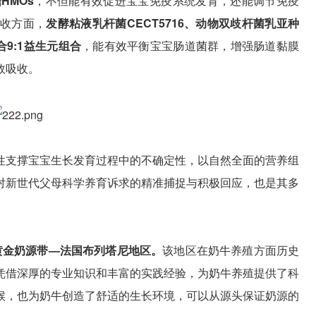
HMOs
，不但能有效促进宝宝免疫系统发育，还能调节免疫
收方面，
发酵粘液乳杆菌CECT5716、动物双歧杆菌乳亚种
合9:1益生元组合
，能有效平衡宝宝肠道菌群，增强肠道黏膜
效吸收。
性支撑宝宝生长发育过程中的不确定性，以自然全面的营养组
对新世代父母科学养育诉求的精准捕捉与积极回应，也是其多
黄金奶源带—法国布列塔尼地区。
该地区在奶牛养殖方面历史
凭借深厚的专业知识和丰富的实践经验，为奶牛养殖提供了科
候，也为奶牛创造了舒适的生长环境，可以从源头保证奶源的