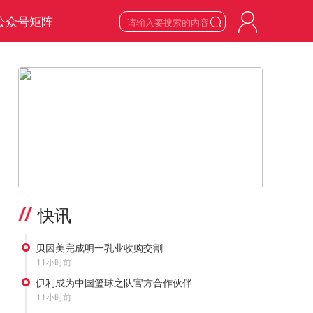
公众号矩阵

7
星期五

2026
年
8
月
>
快讯
贝因美完成明一乳业收购交割
11小时前
伊利成为中国篮球之队官方合作伙伴
11小时前