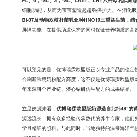
FL、6，-SL、3，-SL、LNnT、LNT六种母乳低聚糖
细胞功能，从而为宝宝塑造起超强保护力。在消化吸
Bi-07及动物双歧杆菌乳亚种HNO19三重益生菌，结
屏障功能，在提供肠道保护的同时保证营养物质的高
可以预见的是，优博瑞霂欧盟版正以专业产品的稳定
合刷新跨境奶粉配方高度，这不仅是优博瑞霂欧盟版
年来深耕全产业链、潜心钻研仿生配方的成果结晶。
立足奶源来看，
优博瑞霂欧盟版奶源选自北纬48°的
源远流长，拥有众多经验传承数代的养牛专家，他们
学且精细的照料。与此同时，当地独特的温带海洋气