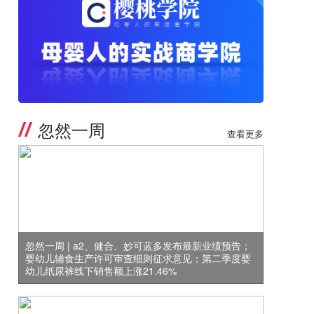
忽然一周
查看更多
忽然一周 | a2、健合、妙可蓝多发布最新业绩预告；
婴幼儿辅食生产许可审查细则征求意见；第二季度婴
幼儿纸尿裤线下销售额上涨21.46%