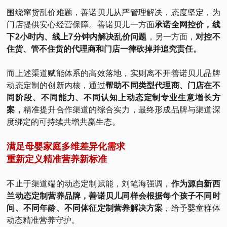
围绕窜货乱价难题，善诺贝儿从严管理解决，态度坚定，为
门店提供安心经营保障。善诺贝儿一方面
承诺全网控价，线
下2小时内、线上7分钟内解决乱价问题
，另一方面，
对控不
住货、管不住货的代理商和门店一律砍掉并追究责任。
而上述渠道赋能体系的高效落地，实则离不开善诺贝儿品牌
动态定制的创新内核，通过
帮助不同类型代理商、门店在不
同阶段、不同能力、不同认知上动态定制专业生意增长方
案，
精准提升合作渠道的综合实力，最终形成品牌与渠道深
度绑定的可持续共增共赢生态。
满足母婴家庭多维差异化需求
重新定义精准营养新标准
不止于渠道端的动态定制赋能，刘笔海强调，
作为源自新西
兰动态定制营养品牌，善诺贝儿同样会根据每个孩子不同时
间、不同年龄、不同体征定制营养解决方案
，给予婴童群体
动态精准营养守护。