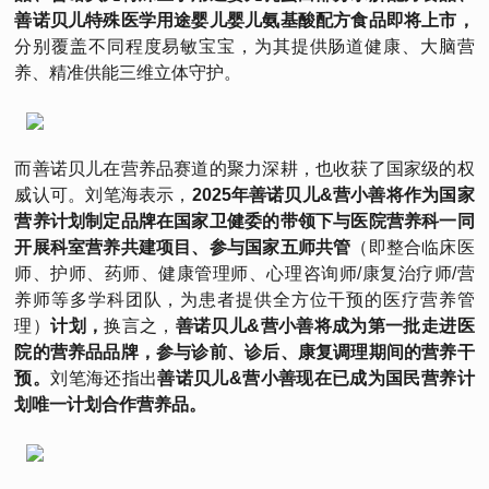
善诺贝儿特殊医学用途婴儿婴儿氨基酸配方食品即将上市，
分别覆盖不同程度易敏宝宝，为其提供肠道健康、大脑营
养、精准供能三维立体守护。
而善诺贝儿在营养品赛道的聚力深耕，也收获了国家级的权
威认可。刘笔海表示，
2025年善诺贝儿&营小善将作为国家
营养计划制定品牌在国家卫健委的带领下与医院营养科一同
开展科室营养共建项目、参与国家五师共管
（即整合临床医
师、护师、药师、健康管理师、心理咨询师/康复治疗师/营
养师等多学科团队，为患者提供全方位干预的医疗营养管
理）
计划，
换言之，
善诺贝儿&营小善将成为第一批走进医
院的营养品品牌，参与诊前、诊后、康复调理期间的营养干
预。
刘笔海还指出
善诺贝儿&营小善现在已成为国民营养计
划唯一计划合作营养品。