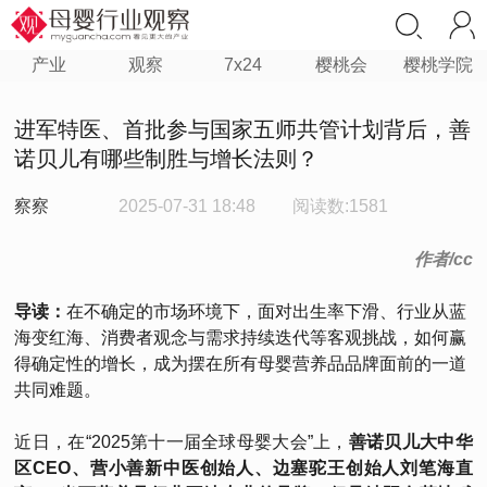
产业
观察
7x24
樱桃会
樱桃学院
进军特医、首批参与国家五师共管计划背后，善
诺贝儿有哪些制胜与增长法则？
察察
2025-07-31 18:48
阅读数:1581
作者/cc
导读：
在不确定的市场环境下，面对出生率下滑、行业从蓝
海变红海、消费者观念与需求持续迭代等客观挑战，如何赢
得确定性的增长，成为摆在所有母婴营养品品牌面前的一道
共同难题。
近日，在“2025第十一届全球母婴大会”上，
善诺贝儿大中华
区CEO、营小善新中医创始人、边塞驼王创始人刘笔海直