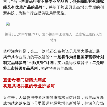
言：“当下营养品行业不缺专业的品牌，
但是缺既有落地赋
能又有优质产品的品牌”，
并基于善诺贝儿高增长背后的创
新实践，为整个行业提供破局新思路。
善诺贝儿大中华区CEO、营小善新中医创始人、边塞驼王创始人刘
笔海
值得注意的是，会上，刘总还公布善诺贝儿两大重磅进展，
揭示其专业能力的再次进阶：
一是将作为首批国家营养计划
制定品牌参与“五师共管”计划
，实力赢得权威背书；
二是即
将上市特医食品系列
，抢占特医营养高地。
直击母婴门店四大痛点
构建共增共赢的专业护城河
近年来，因母婴消费者营养健康需求日益旺盛，营养品逐渐
成为越来越多线下母婴渠道的经营增长新希望，但深入市场