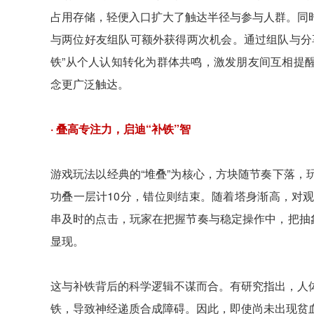
占用存储，轻便入口扩大了触达半径与参与人群。同
与两位好友组队可额外获得两次机会。通过组队与分
铁”从个人认知转化为群体共鸣，激发朋友间互相提醒
念更广泛触达。
· 叠高专注力，启迪“补铁”智
游戏玩法以经典的“堆叠”为核心，方块随节奏下落
功叠一层计10分，错位则结束。随着塔身渐高，对
串及时的点击，玩家在把握节奏与稳定操作中，把抽
显现。
这与补铁背后的科学逻辑不谋而合。有研究指出，人
铁，导致神经递质合成障碍。因此，即使尚未出现贫