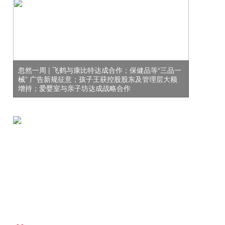
忽然一周 | 飞鹤与康比特达成合作；保健品等“三品一
械” 广告新规征意；孩子王获控股股东及管理层大额
增持；爱婴室与亲子坊达成战略合作