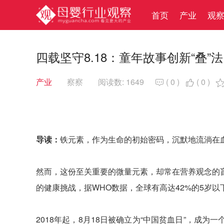
首页
产业
观
四载坚守8.18：童年故事创新“叠”
产业
察察
阅读数: 1649
(
0
)
(
0
)


导读：
铁元素，作为生命的初始密码，沉默地流淌在
然而，这份至关重要的微量元素，却常在营养观念的
的健康挑战，据WHO数据，全球有高达42%的5岁以
2018年起，8月18日被确立为“中国贫血日”，成