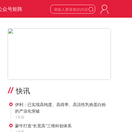
公众号矩阵

6
星期四

2026
年
8
月
>
快讯
伊利：已实现高纯度、高得率、高活性乳铁蛋白粉
的产业化突破
1天前
蒙牛打造“长宽高”三维科创体系
1天前