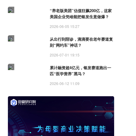
3
“养老版美团”估值狂飙200亿，这家
美国企业凭啥能把银发生意做爆？
2026-06-05 15:27
4
从出行到陪诊，滴滴要在老年赛道复
刻“网约车”神话？
2026-07-01 19:15
5
累计融资超4亿元，银发赛道跑出一
匹“医学营养”黑马？
2026-06-12 11:09