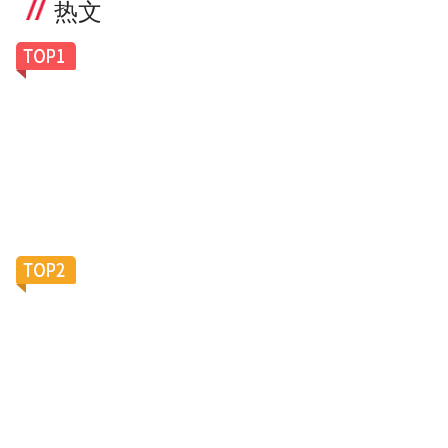
热文
一副老花镜卖100美元，Caddis凭什么让银发族排
队买单？
滴滴加码陪诊服务，大厂“银发会战”再添新变数？