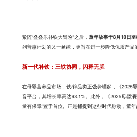
紧随“叠叠乐补铁大冒险”之后，
童年故事于8月10日至
列普惠计划的又一延续，更旨在进一步降低优质产品
新一代补铁：三铁协同，闪释无腥
在母婴营养品市场，铁/锌品类正强势崛起，《202
音平台，其增长率高达93.1%。此外，《2025母
量有保障”置于首位。正是捕捉到这些时代脉动，童