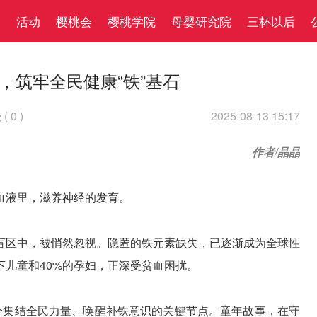
察
活动
樱桃会
樱桃学院
母婴研究院
三杯以后
法，筑牢全民健康“铁”基石
(
0
)
2025-08-13 15:17

作者/晶晶
血液里，滋养神经的发育。
盲区中，被悄然忽视。隐匿的铁元素缺失，已逐渐成为全球性
下儿童和40%的孕妇，正深受贫血困扰。
为一个集结全民力量、唤醒补铁意识的关键节点。童年故事，在守