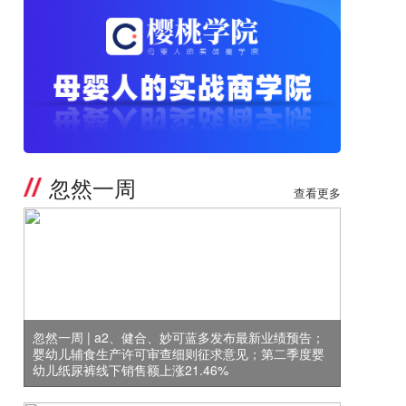
忽然一周
查看更多
忽然一周 | a2、健合、妙可蓝多发布最新业绩预告；
婴幼儿辅食生产许可审查细则征求意见；第二季度婴
幼儿纸尿裤线下销售额上涨21.46%