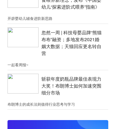
幼儿“探索进阶式喂养”指南》
开辟婴幼儿辅食进阶新思路
忽然一周 |​​ 科技母婴品牌“熊猫
布布”融资；​多地发布2021婚
姻大数据；天猫回应更名转自
营
一起看周报~
斩获年度奶瓶品牌最佳表现力
大奖！布朗博士如何加速突围
细分市场
布朗博士的成长法则值得行业思考与学习