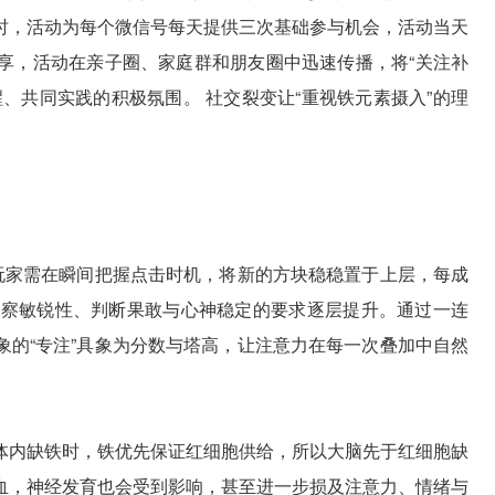
时，活动为每个微信号每天提供三次基础参与机会，活动当天
享，活动在亲子圈、家庭群和朋友圈中迅速传播，将“关注补
、共同实践的积极氛围。 社交裂变让“重视铁元素摄入”的理
，玩家需在瞬间把握点击时机，将新的方块稳稳置于上层，每成
观察敏锐性、判断果敢与心神稳定的要求逐层提升。通过一连
象的“专注”具象为分数与塔高，让注意力在每一次叠加中自然
体内缺铁时，铁优先保证红细胞供给，所以大脑先于红细胞缺
血，神经发育也会受到影响，甚至进一步损及注意力、情绪与