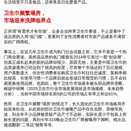
生活馆里不只卖食品，还将售卖日化婴童产品。
卫生巾频繁塌房，
市场迎来洗牌临界点
正所谓“有需求才有市场”，众多企业跨界卫生巾赛道，不止是看中了
该品类的入局“低门槛”，更看到了女性消费者对市面产品诸多不满背
后的广阔商机。
事实上，在近几年卫生巾成为热门社会话题之前，它并不算是一个热
门商业赛道。虽然该品类的低门槛曾在2014年引发过一股“创业潮”，
但真正成长起来的新的品牌却很少。原因无他，主要是中国卫生巾的
品类渗透率已经达到了很高的程度，尽管整个市场达到了百亿规模、
用户基数庞大，但女性消费者在购买卫生巾时往往忠诚度、复购率都
比较高，在使用习惯一个品牌后就会形成日常囤货的习惯，且不会轻
易更换使用品牌。也因此，整个卫生巾市场基本被头部品牌所垄断。
根据中研网《2025卫生巾行业市场发展现状及市场规模、未来趋势
分析》，当前中国市场排名前5的公司的市场占有率之和达61%。
然而，在卫生巾频繁“塌房”的情况下，长久固化的卫生巾市场格局开
始迎来松动。从此前的部分卫生巾被曝产品中存在虫卵、异物等风
波，到去年不少品牌被质疑产品尺寸不达标，实际长度小于包装上所
标长度的问题，再到今年315晚会卫生巾厂商被曝用下脚料、残次品
做成翻新“二等品”销售等等。