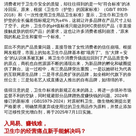
消费者对于卫生巾安全的质疑，却往往得到的是一句“符合标准”的冰
冷回应。原来，根据《卫生巾（护垫）的国家标准》（GB/T 8939-
2018）和《一次性使用卫生用品卫生标准》显示，卫生巾和卫生巾
护垫的全长偏差指标规定均为±4%，这就让许多品牌在产品尺寸上钻
了空子。此外，卫生巾的pH值标准只能达到对C类纺织产品（非直接
接触皮肤的纺织产品）的要求，这也让许多消费者感到崩溃，“原来
我的私处卫生和窗帘一个标准。”
层出不穷的产品质量问题，直接导致了女性消费者的信任崩塌。根据
网友梳理，市面上的知名卫生巾品牌基本都“塌房了”。当“大牌＝安
全”的认识体系被瓦解，将卫生巾消费升级战拉回到了产品品质竞争
的原点，商机也自然源源不断的涌现出来，为新品牌的孵化和破圈提
供了舞台。这一过程中，有三类品牌突出重围，一是以她研社为代表
的互联网原生品牌；二是寻求品类扩张的品牌，如全棉时代旗下的奈
丝公主；三是知名艺人或直播达人推出的自有品牌，如绵绵的羊。
值得注意的是，卫生巾标准的新规正在来的路上，将进一步填补市场
监督不利的空缺，同时规避部分品牌蹭热度赚快钱的问题。2024年
修订的新标准（GB15979-2024）对原材料卫生、微生物检测提出更
严格要求，明确禁用废弃或使用过的卫生用品作为原料，并禁止添加
可迁移性荧光增白剂，将于2025年7月1日实施。
入局易、赚钱难，
卫生巾的经营痛点新手能解决吗？