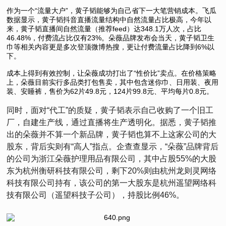
作为一个“流量大户”，黄子韬能够为自己省下一大笔营销成本。飞瓜
数据显示，黄子韬抖音直播流量结构中自然流量占比极高，今年以
来，黄子韬直播间自然流量（推荐feed）达348.1万人次，占比
46.48%，付费流占比仅有23%。朵薇品牌发布会当天，黄子韬卫生
巾等相关内容更是多次登顶微博热搜，更让付费流量占比降到6%以
下。
成本上得到有效控制，让朵薇成功打出了“性价比”卖点。在价格策略
上，朵薇目前实行多品类打包售卖，其中包含迷你巾、日用装、夜用
装、安睡裤，售价为62片49.8元，124片99.8元、平均每片0.8元。
同时，面对“代工”的质疑，黄子韬表示自己收购了一个旧工
厂，自建生产线，通过直播将生产透明化。据悉，黄子韬推
出的朵薇并不算一个新品牌，黄子韬也算不上这家公司的大
股东，背后实则有“高人”指点。企查查显示，“朵薇”品牌背后
的公司为浙江朵薇护理用品有限公司，其中占股55%的大股
东为杭州衡研科技有限公司，剩下20%则由杭州龙则灵网络
科技有限公司持有，该公司的第一大股东是杭州遥望网络科
技有限公司（遥望科技子公司），持股比例46%。