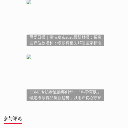
母婴日报｜宝洁发布2026最新财报：帮宝
适双位数增长；纸尿裤相关17项国家标准
征求意见；拼多多新增“AI玩具”类目
CBME专访泰迪熊邱剑华：「科学育肤」
锚定纸尿裤品类新趋势，以用户初心守护
婴童肌肤健康
参与评论