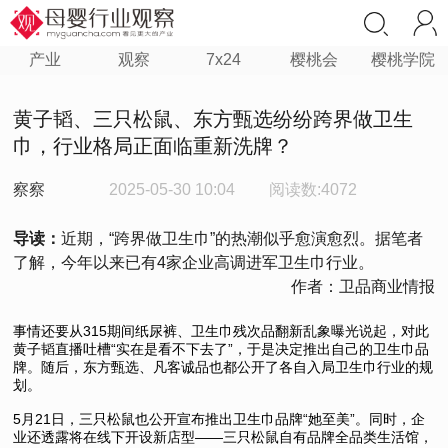
产业
观察
7x24
樱桃会
樱桃学院
黄子韬、三只松鼠、东方甄选纷纷跨界做卫生
巾，行业格局正面临重新洗牌？
察察
2025-05-30 10:04
阅读数:4072
导读：
近期，“跨界做卫生巾”的热潮似乎愈演愈烈。据笔者
了解，今年以来已有4家企业高调进军卫生巾行业。
作者：卫品商业情报
事情还要从315期间纸尿裤、卫生巾残次品翻新乱象曝光说起，对此
黄子韬直播吐槽“实在是看不下去了”，于是决定推出自己的卫生巾品
牌。随后，东方甄选、凡客诚品也都公开了各自入局卫生巾行业的规
划。
5月21日，三只松鼠也公开宣布推出卫生巾品牌“她至美”。同时，企
业还透露将在线下开设新店型——三只松鼠自有品牌全品类生活馆，