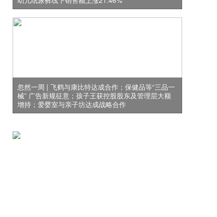
幼儿纸尿裤线下销售额上涨21.46%
忽然一周 | 飞鹤与康比特达成合作；保健品等“三品一
械” 广告新规征意；孩子王获控股股东及管理层大额
增持；爱婴室与亲子坊达成战略合作