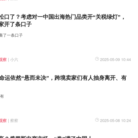
松口了？考虑对一中国出海热门品类开“关税绿灯”，
家开了条口子
撕了一条口子
观察
|
小六
2025-05-09 10:44
在美命运依然“悬而未决”，跨境卖家们有人抽身离开、有
没有
观察
|
察察
2025-05-08 10:24