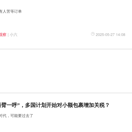
有人苦等订单
观察
|
小六
2025-05-27 14:08
振臂一呼”，多国计划开始对小额包裹增加关税？
时代，可能要过去了