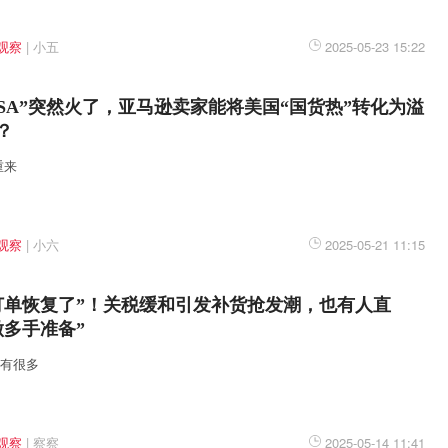
观察
|
小五
2025-05-23 15:22
in USA”突然火了，亚马逊卖家能将美国“国货热”转化为溢
？
重来
观察
|
小六
2025-05-21 11:15
订单恢复了”！关税缓和引发补货抢发潮，也有人直
做多手准备”
还有很多
观察
|
察察
2025-05-14 11:41