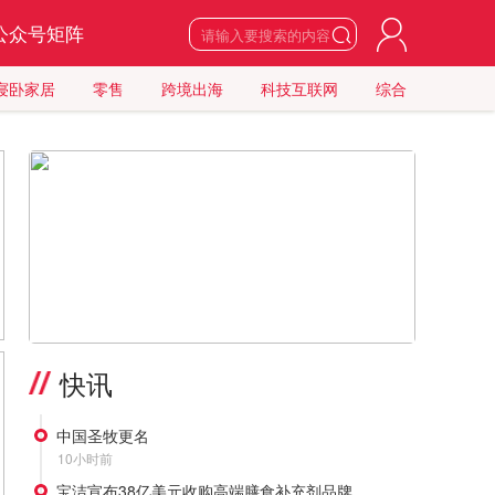
公众号矩阵

寝卧家居
零售
跨境出海
科技互联网
综合
6
星期四

2026
年
8
月
>
快讯
中国圣牧更名
10小时前
宝洁宣布38亿美元收购高端膳食补充剂品牌