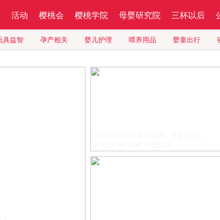
察
活动
樱桃会
樱桃学院
母婴研究院
三杯以后
玩具益智
孕产相关
婴儿护理
喂养用品
婴童出行
从Babycare到爱朵集团，母婴出海上
演“扎营”转“深耕”的进阶路