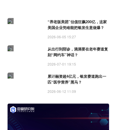
滴滴加码陪诊服务，大厂“银发会战”再添新变数？
3
“养老版美团”估值狂飙200亿，这家
美国企业凭啥能把银发生意做爆？
2026-06-05 15:27
4
从出行到陪诊，滴滴要在老年赛道复
刻“网约车”神话？
2026-07-01 19:15
5
累计融资超4亿元，银发赛道跑出一
匹“医学营养”黑马？
2026-06-12 11:09