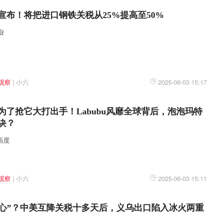
宣布！将把进口钢铁关税从25%提高至50%
业
观察
|
小六
2025-06-03 15:17
为了抢它大打出手！Labubu风靡全球背后，泡泡玛特
诀？
新高度
观察
|
小六
2025-06-03 15:11
“放心”？中美互降关税十多天后，义乌出口陷入冰火两重