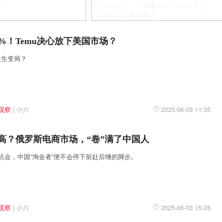
？
跨境风起时，出海赢增长！2026产业
出海私享会重磅来袭
%！Temu决心放下美国市场？
又生变局？
观察
|
小六
2025-06-09 11:35
高？俄罗斯电商市场，“卷”满了中国人
机会，中国“淘金者”便不会停下前赴后继的脚步。
观察
|
小六
2025-06-03 15:28