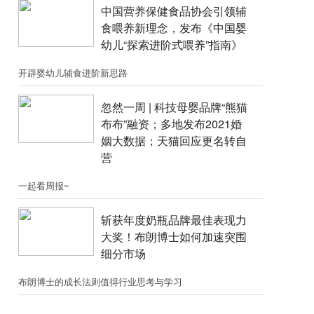
中国营养保健食品协会引领辅
食喂养新理念，发布《中国婴
幼儿“探索进阶式喂养”指南》
开辟婴幼儿辅食进阶新思路
忽然一周 |​​ 科技母婴品牌“熊猫
布布”融资；​多地发布2021婚
姻大数据；天猫回应更名转自
营
一起看周报~
斩获年度奶瓶品牌最佳表现力
大奖！布朗博士如何加速突围
细分市场
布朗博士的成长法则值得行业思考与学习