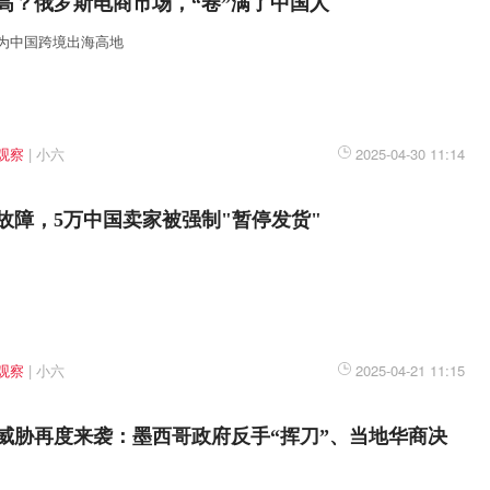
高？俄罗斯电商市场，“卷”满了中国人
为中国跨境出海高地
观察
|
小六
2025-04-30 11:14
故障，5万中国卖家被强制"暂停发货"
观察
|
小六
2025-04-21 11:15
”威胁再度来袭：墨西哥政府反手“挥刀”、当地华商决