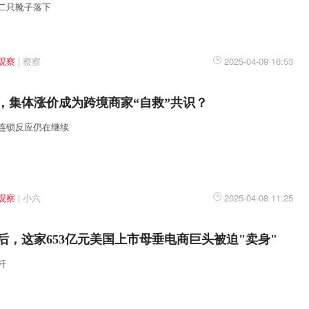
二只靴子落下
观察
|
察察
2025-04-09 16:53
，集体涨价成为跨境商家“自救”共识？
连锁反应仍在继续
观察
|
小六
2025-04-08 11:25
后，这家653亿元美国上市母垂电商巨头被迫"卖身"
杆