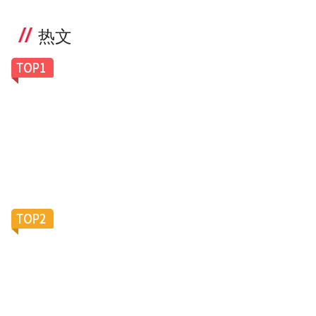
热文
一副老花镜卖100美元，Caddis凭什么让银发族排
队买单？