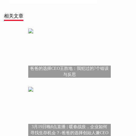
相关文章
爸爸的选择CEO王胜地：我犯过的7个错误
与反思
3月19日晚8点直播 | 暖春战疫，企业如何
寻找生存机会？-爸爸的选择创始人兼CEO