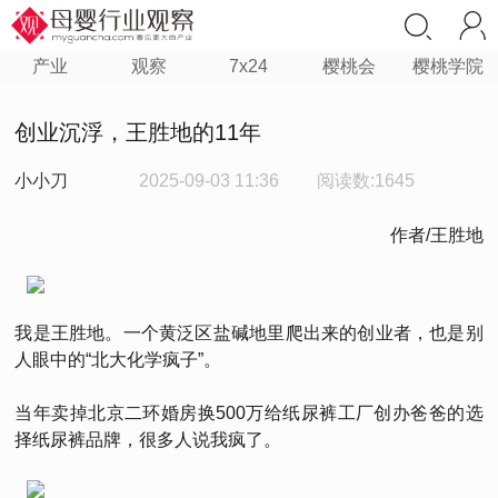
产业
观察
7x24
樱桃会
樱桃学院
创业沉浮，王胜地的11年
小小刀
2025-09-03 11:36
阅读数:1645
作者/王胜地
我是王胜地。一个黄泛区盐碱地里爬出来的创业者，也是别
人眼中的“北大化学疯子”。
当年卖掉北京二环婚房换500万给纸尿裤工厂创办爸爸的选
择纸尿裤品牌，很多人说我疯了。