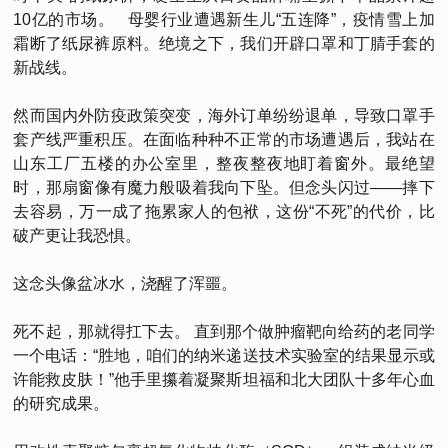
10亿的市场。 母婴行业遭遇新生儿“五连降”，疫情雪上加
霜断了纸尿裤原料。绝境之下，我们开辟口罩和丁腈手套的
新战线。
然而国内外防疫政策突变，海外订单纷纷退单，导致口罩手
套产线严重积压。在面临种种不正常的市场遭遇后，我站在
山东工厂五楼的办公室里，整夜整夜地盯着窗外。最绝望
时，那扇窗像有魔力般吸着我向下坠。但念头闪过——摔下
去容易，万一成了拖累家人的包袱，这份“不死”的代价，比
破产更让我恐惧。
这念头像盆冰水，浇醒了浑噩。
死不起，那就得扛下去。 直到那个做肿瘤靶向给药的老同学
一个电话：“胜地，咱们的纳米递送技术实验室的结果显示或
许能救皮肤！”他手里攥着凝聚斯坦福和北大团队十多年心血
的研究成果。