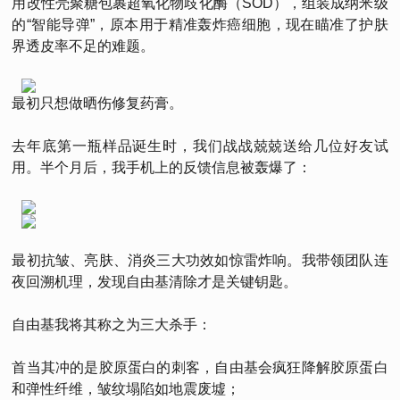
用改性壳聚糖包裹超氧化物歧化酶（SOD），组装成纳米级
的“智能导弹”，原本用于精准轰炸癌细胞，现在瞄准了护肤
界透皮率不足的难题。
最初只想做晒伤修复药膏。
去年底第一瓶样品诞生时，我们战战兢兢送给几位好友试
用。半个月后，我手机上的反馈信息被轰爆了：
最初抗皱、亮肤、消炎三大功效如惊雷炸响。我带领团队连
夜回溯机理，发现自由基清除才是关键钥匙。
自由基我将其称之为三大杀手：
首当其冲的是胶原蛋白的刺客，自由基会疯狂降解胶原蛋白
和弹性纤维，皱纹塌陷如地震废墟；