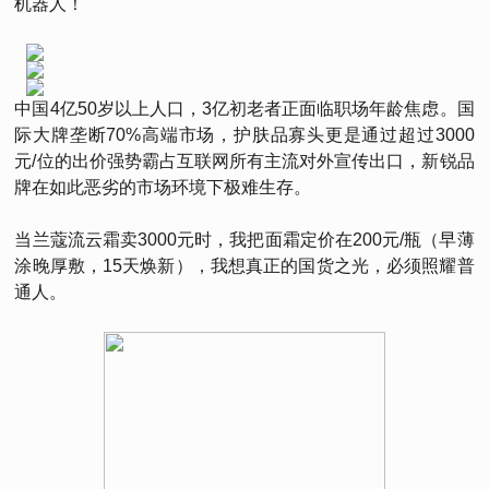
机器人！
中国4亿50岁以上人口，3亿初老者正面临职场年龄焦虑。国
际大牌垄断70%高端市场，护肤品寡头更是通过超过3000
元/位的出价强势霸占互联网所有主流对外宣传出口，新锐品
牌在如此恶劣的市场环境下极难生存。
当兰蔻流云霜卖3000元时，我把面霜定价在200元/瓶（早薄
涂晚厚敷，15天焕新），我想真正的国货之光，必须照耀普
通人。