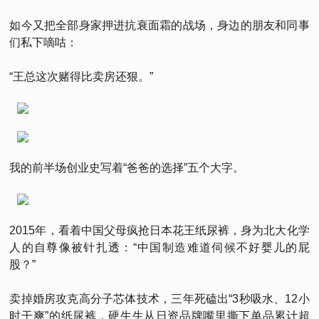
如今又把全部身家押进抗衰面霜的战场，身边的朋友和同事
们私下嘀咕：
“王总这次赌得比卖房还狠。”
我的前半场创业史写着“爸爸的选择”五个大字。
2015年，看着中国父母疯抢日本花王纸尿裤，身为北大化学
人的自尊像被针扎透：“中国制造难道伺候不好婴儿的屁
股？”
卖掉婚房攻克高分子芯体技术，三年死磕出“3秒吸水、12小
时干爽”的纸尿裤，硬生生从日资品牌嘴里撕下单品累计超