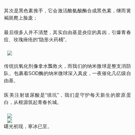
其次是黑色素推手，它会激活酪氨酸酶合成黑色素，继而黄
褐斑爬上脸庞；
最后很多人并不清楚，其实自由基是炎症的真凶，引爆青春
痘、玫瑰痤疮的“隐形火药桶”。
传统抗氧化剂像拿水瓢救火，而我们的纳米微球是整支消防
队。包裹着SOD酶的纳米微球深入真皮，一夜催化几亿级自
由基。
医美注射玻尿酸是“填坑”，我们是守护每天新生的胶原蛋
白，从根源筑起青春长城。
曙光初现，寒冰已至。