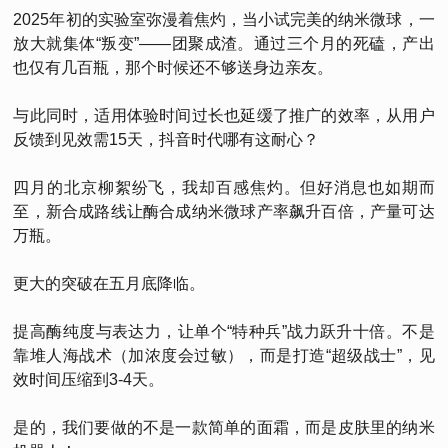
2025年初的实验室弥漫着焦灼，当小试完美的纳米微球，一
放大就集体“叛变”——团聚成渣。通过三个月的死磕，产出
也仅有几百瓶，那个时候还不够送身边亲友。
与此同时，适用体验时间过长也延缓了推广的效率，从用户
反馈到见效需15天，抖音时代哪有这耐心？
四月的北京柳絮纷飞，我却百感焦灼。但好消息也如期而
至，新合成路线让酶合成纳米微球产率飙升百倍，产量可达
万瓶。
更大的突破在五月底降临。
提高酶纯度与表达力，让单个“特种兵”战力跃升十倍。不是
靠堆人海战术（加浓度会过敏），而是打造“超级战士”，见
效时间压缩到3-4天。
是的，我们要做的不是一款简单的面霜，而是皮肤里的纳米